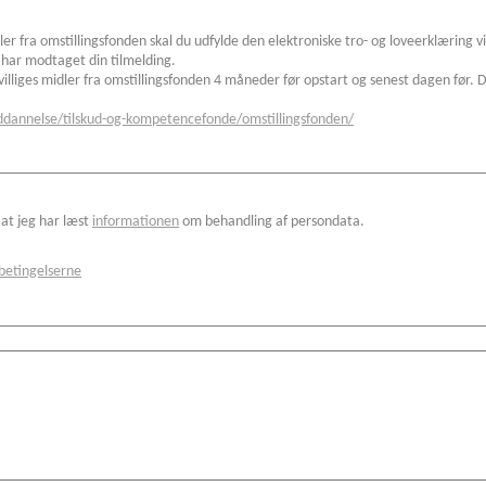
er fra omstillingsfonden skal du udfylde den elektroniske tro- og loveerklæring vi
i har modtaget din tilmelding.
illiges midler fra omstillingsfonden 4 måneder før opstart og senest dagen før
uddannelse/tilskud-og-kompetencefonde/omstillingsfonden/
at jeg har læst
informationen
om behandling af persondata.
betingelserne