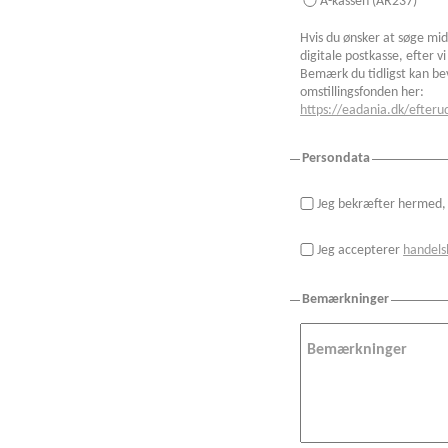
A-kassen (AR237)
Hvis du ønsker at søge midl
digitale postkasse, efter v
Bemærk du tidligst kan bev
omstillingsfonden her:
https://eadania.dk/efter
Persondata
Jeg bekræfter hermed, 
Jeg accepterer
handels
Bemærkninger