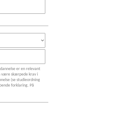
ddannelse er en relevant
n være skærpede krav i
nelse (se studieordning
bende forklaring. På