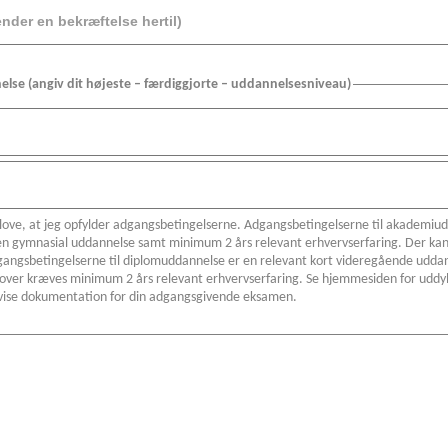
se (angiv dit højeste – færdiggjorte – uddannelsesniveau)
 love, at jeg opfylder adgangsbetingelserne. Adgangsbetingelserne til akademiu
en gymnasial uddannelse samt minimum 2 års relevant erhvervserfaring. Der ka
gangsbetingelserne til diplomuddannelse er en relevant kort videregående uddan
udover kræves minimum 2 års relevant erhvervserfaring. Se hjemmesiden for uddy
vise dokumentation for din adgangsgivende eksamen.